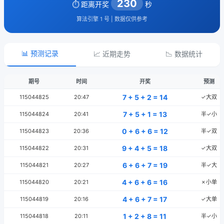
230
⏱️ 距离开奖
秒
算法引擎 1 号 | 数据仅供参考
📊 预测记录
📈 近期走势
📉 数据统计
期号
时间
开奖
预测
7 + 5 + 2 = 14
115044825
20:47
✓大双
7 + 5 + 1 = 13
115044824
20:41
半✓小
0 + 6 + 6 = 12
115044823
20:36
半✓双
9 + 4 + 5 = 18
115044822
20:31
✓大双
6 + 6 + 7 = 19
115044821
20:27
半✓大
4 + 6 + 6 = 16
115044820
20:21
✗小单
4 + 6 + 7 = 17
115044819
20:16
✓大单
1 + 2 + 8 = 11
115044818
20:11
半✓小