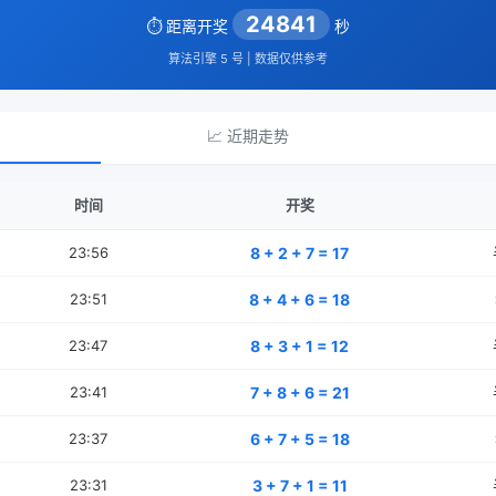
24841
⏱️ 距离开奖
秒
算法引擎 5 号 | 数据仅供参考
📈 近期走势
时间
开奖
23:56
8 + 2 + 7 = 17
23:51
8 + 4 + 6 = 18
23:47
8 + 3 + 1 = 12
23:41
7 + 8 + 6 = 21
23:37
6 + 7 + 5 = 18
23:31
3 + 7 + 1 = 11