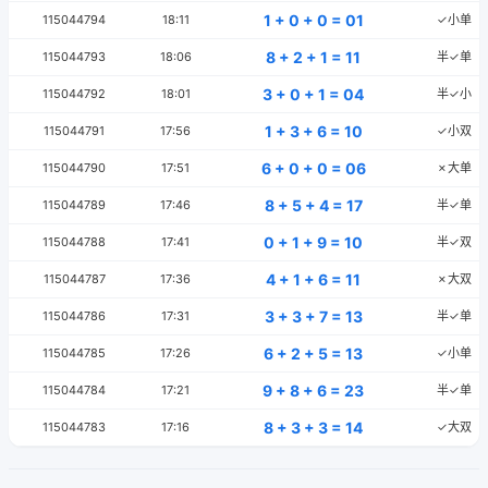
1 + 0 + 0 = 01
115044794
18:11
✓小单
8 + 2 + 1 = 11
115044793
18:06
半✓单
3 + 0 + 1 = 04
115044792
18:01
半✓小
1 + 3 + 6 = 10
115044791
17:56
✓小双
6 + 0 + 0 = 06
115044790
17:51
✗大单
8 + 5 + 4 = 17
115044789
17:46
半✓单
0 + 1 + 9 = 10
115044788
17:41
半✓双
4 + 1 + 6 = 11
115044787
17:36
✗大双
3 + 3 + 7 = 13
115044786
17:31
半✓单
6 + 2 + 5 = 13
115044785
17:26
✓小单
9 + 8 + 6 = 23
115044784
17:21
半✓单
8 + 3 + 3 = 14
115044783
17:16
✓大双