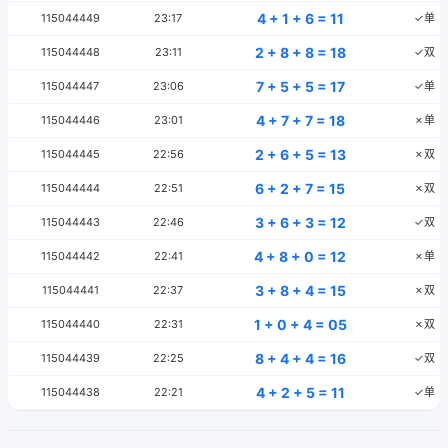
4 + 1 + 6 = 11
115044449
23:17
✓单
2 + 8 + 8 = 18
115044448
23:11
✓双
7 + 5 + 5 = 17
115044447
23:06
✓单
4 + 7 + 7 = 18
115044446
23:01
✗单
2 + 6 + 5 = 13
115044445
22:56
✗双
6 + 2 + 7 = 15
115044444
22:51
✗双
3 + 6 + 3 = 12
115044443
22:46
✓双
4 + 8 + 0 = 12
115044442
22:41
✗单
3 + 8 + 4 = 15
115044441
22:37
✗双
1 + 0 + 4 = 05
115044440
22:31
✗双
8 + 4 + 4 = 16
115044439
22:25
✓双
4 + 2 + 5 = 11
115044438
22:21
✓单